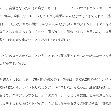
の日、会場となったのは鈴鹿サーキット・モートピア内のアドバンスカート
で、毎年、全国でチャレンジしてくれる選手のみんなが増えてきてくれて、感
まってたった5カ月の間に1,373人のみんなが5,366回のタイムトライアル
選手として集まってきてくれた。僕も誇らしい気分ですし、今日みんなには
多くの参加者を集めたことを感謝しつつ挨拶した。
ちがこのコースが初めてということで、佐藤は子どもたちと一緒にコースを
などをアドバイス。
を10人ずつ10組に分けて8分間の練習走行。佐藤は、最初の2周で子どもたち
の隊列に入り、ライン取りなどをアドバイスしながら走った。練習走行後は
空けて、クリアラップを狙う」「次のコーナーがどっちに曲がるか意識しな
た点を子どもたちにアドバイス。子どもたちからも多くの質問が飛び、熱気