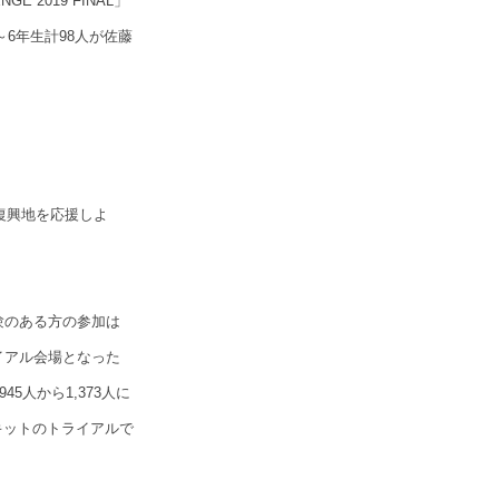
GE 2019 FINAL」
6年生計98人が佐藤
災の復興地を応援しよ
験のある方の参加は
イアル会場となった
人から1,373人に
ーキットのトライアルで