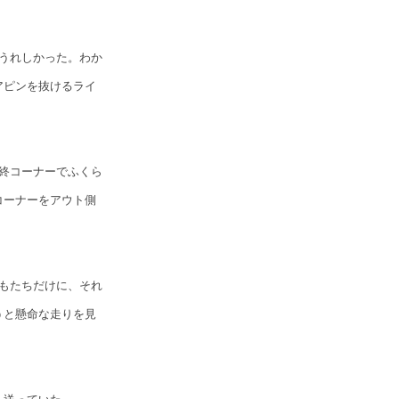
うれしかった。わか
アピンを抜けるライ
終コーナーでふくら
コーナーをアウト側
。
もたちだけに、それ
うと懸命な走りを見