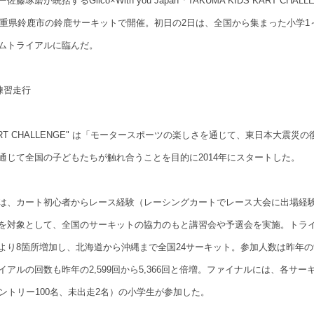
磨が統括するGlico×With you Japan「TAKUMA KIDS KART CHALLEN
、三重県鈴鹿市の鈴鹿サーキットで開催。初日の2日は、全国から集まった小学1～
ムトライアルに臨んだ。
練習走行
S KART CHALLENGE" は「モータースポーツの楽しさを通じて、東日本大震
通じて全国の子どもたちが触れ合うことを目的に2014年にスタートした。
は、カート初心者からレース経験（レーシングカートでレース大会に出場経
を対象として、全国のサーキットの協力のもと講習会や予選会を実施。トラ
り8箇所増加し、北海道から沖縄まで全国24サーキット。参加人数は昨年の945
アルの回数も昨年の2,599回から5,366回と倍増。ファイナルには、各サ
ントリー100名、未出走2名）の小学生が参加した。