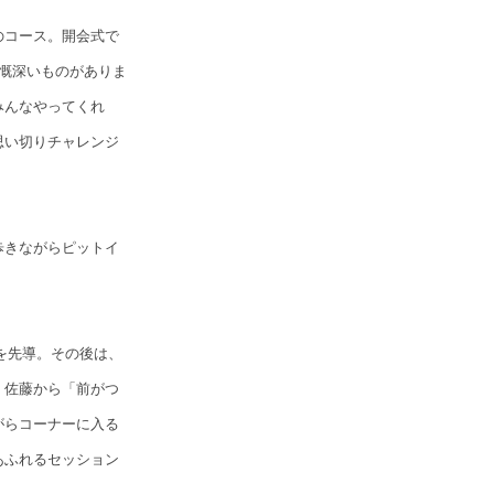
のコース。開会式で
慨深いものがありま
をみんなやってくれ
思い切りチャレンジ
歩きながらピットイ
を先導。その後は、
、佐藤から「前がつ
がらコーナーに入る
あふれるセッション