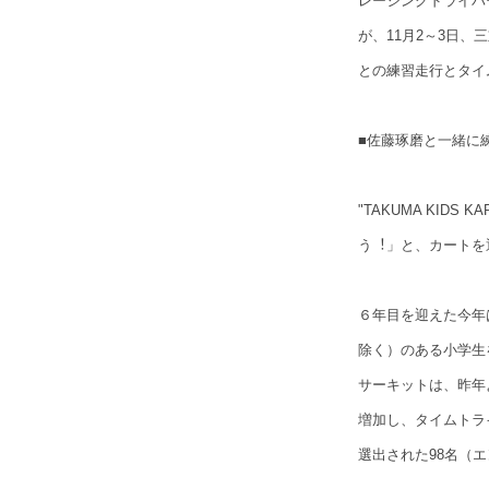
レーシングドライバー佐藤琢
が、11月2～3日
との練習走行とタイ
■佐藤琢磨と一緒に
"TAKUMA KID
う︕」と、カートを
６年目を迎えた今年
除く）のある小学生
サーキットは、昨年よ
増加し、タイムトライ
選出された98名（エ