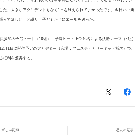
ったと思うけど、それもいい反省材料になったと思うし、いい走りをしてい
した。大きなアクシデントもなく1日を終えられてよかったです。今日いい走
張ってほしい」と語り、子どもたちにエールを送った。
は全員参加の予選ヒート（10組）、予選ヒート上位40名による決勝レース（4組
、12月1日に開催予定のアカデミー（会場：フェスティカサーキット栃木）で
る権利を獲得する。
新しい記事
過去の記事