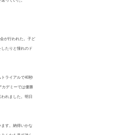
を送っていた。
睦会が行われた。子ど
をしたりと憧れのド
トライアルで40秒
アカデミーでは優勝
言われました。明日
います。納得いかな