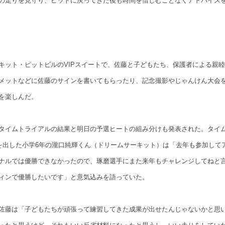
の走りを見守り、ピットに戻ってきた後も時間を惜しむことなくアドバイス
キット・ピットビルのVIPスイートで、佐藤と子どもたち、保護者による親
メットなどに佐藤のサインを書いてもらったり、記念撮影やじゃんけん大会
を楽しんだ。
タイムトライアルの結果と明日の予選ヒートの組み分けも発表された。タイム
ムを出した小学6年の瀧口純輝くん（ドリームサーキット）は「去年も参加して
ナルでは優勝できなかったので、琢磨選手にまた来年もチャレンジしてねと
ィンで優勝したいです」と意気込みを語っていた。
佐藤は「子どもたちが頑張って練習してきた成果が出せたんじゃないかと思